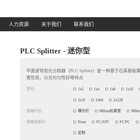
人力资源
关于我们
联系我们
PLC Splitter - 迷你型
平面波导型光分路器（PLC Splitter）是一种基于石
靠性高，分光均匀性好等特点
型号：
1x2
1x4
1x8
1x16
2x32
2x64
2x128
进端纤径：
裸光纤
900um松套管
900
进端连接头：
None
FC/APC
FC/PC
定制