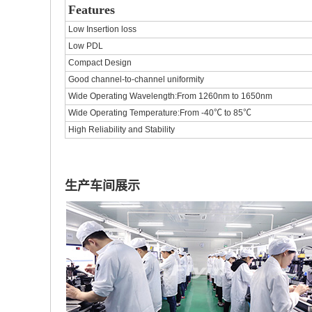
Features
Low Insertion loss
Low PDL
Compact Design
Good channel-to-channel uniformity
Wide Operating Wavelength:From 1260nm to 1650nm
Wide Operating Temperature:From -40℃ to 85℃
High Reliability and Stability
生产车间展示