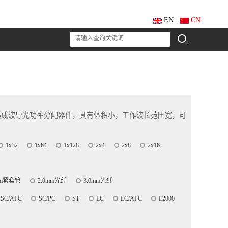
EN
|
CN
英基板集成波导光功率分配器件，具有体积小，工作波长范围宽，可
1x32
1x64
1x128
2x4
2x8
2x16
um紧套管
2.0mm光纤
3.0mm光纤
SC/APC
SC/PC
ST
LC
LC/APC
E2000