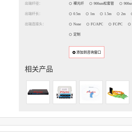
出端纤径：
裸光纤
900um松套管
900
出端纤长：
0.5m
1m
1.5m
2m
出端连接头：
None
FC/APC
FC/PC
定制
添加到咨询窗口
相关产品