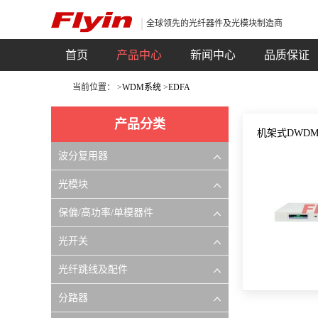
全球领先的光纤器件及光模块制造商
首页
产品中心
新闻中心
品质保证
当前位置： >
WDM系统
>
EDFA
产品分类
机架式DWD
波分复用器
光模块
保偏/高功率/单模器件
光开关
光纤跳线及配件
分路器