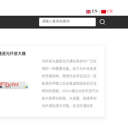
EN
|
CN
通道光纤放大器
光纤放大器是光纤通信系统中广泛应
用的一种重要设备。由于光纤本身具
有传输损耗，使得光信号在经过一定
距离的传输之后会衰减到接收机无法
辨别的程度，EDFA通过对信号进行光
放大使得长距离、大容量、高速率的
光纤通信成为可能。在光纤通信系统
中，光纤放大器一般用于前置放大、
功率提升和中继放大等。