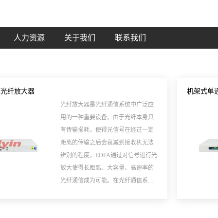
人力资源
关于我们
联系我们
M光纤放大器
机架式单
光纤放大器是光纤通信系统中广泛应
用的一种重要设备。由于光纤本身具
有传输损耗，使得光信号在经过一定
距离的传输之后会衰减到接收机无法
辨别的程度，EDFA通过对信号进行光
放大使得长距离、大容量、高速率的
光纤通信成为可能。在光纤通信系统
中，光纤放大器一般用于前置放大、
功率提升和中继放大等。