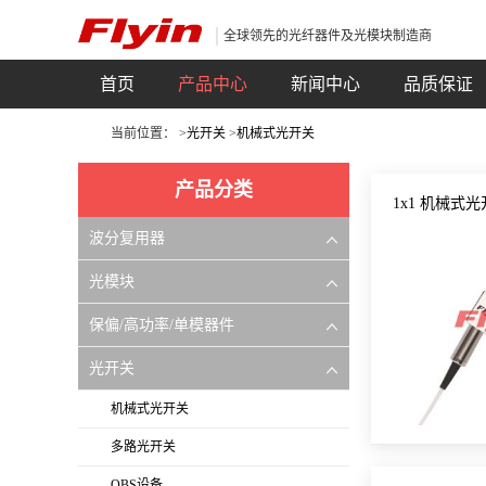
全球领先的光纤器件及光模块制造商
首页
产品中心
新闻中心
品质保证
当前位置： >
光开关
>
机械式光开关
产品分类
1x1 机械式
波分复用器
光模块
保偏/高功率/单模器件
光开关
机械式光开关
多路光开关
OBS设备