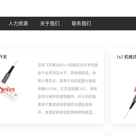
人力资源
关于我们
联系我们
光开关
1x2 机
深圳飞宇推出的1×1机械式光开关性能
处于业界领先水平，具有插损低、体
积小等优点，是用于动态配置分插复
用器OADM、交叉连接器OXC、系统
监测与保护的理想器件，纤小的封装
更易于集成进高密度的光通信系统
中，有锁定和非锁定两种控制类型。