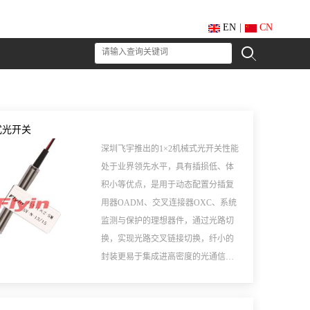
EN
|
CN
械式光开关
深圳飞宇推出的1×2机械式光开关性能
处于业界领先水平，具有插损低、体
积小等优点，是用于动态配置分插复
用器OADM、交叉连接器OXC、系统
监测与保护的理想器件，通过光路切
换，实现光路交叉链接切换，纤小的
封装更易于集成进高密度的光通信系
统中，有锁定及非锁定两种控制类
型。