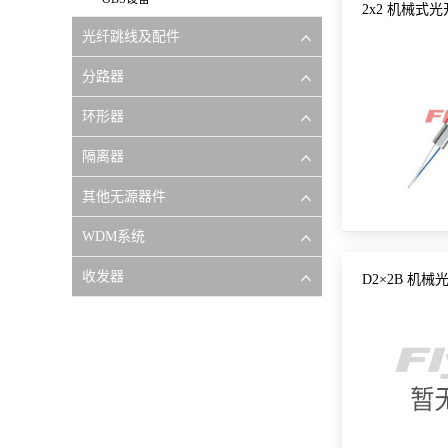
2x2 机械式
光纤跳线及配件
分路器
环形器
隔离器
其他无源器件
WDM系统
收发器
D2×2B 机械