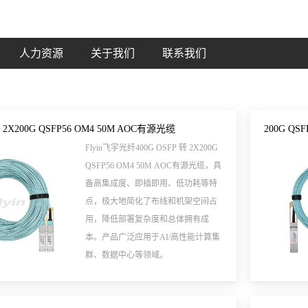
人力资源
关于我们
联系我们
转 2X200G QSFP56 OM4 50M AOC有源光缆
200G QS
Flyin飞宇光纤400G OSFP 转 2X200G
QSFP56 OM4 50M AOC有源光缆，具
备高集成度、即插即用、低功耗等特
点，极大地简化了布线和机架空间占
用，降低部署复杂度和总体拥有成
本。产品广泛应用于AI/高性能计算集
群、数据中心等领域。