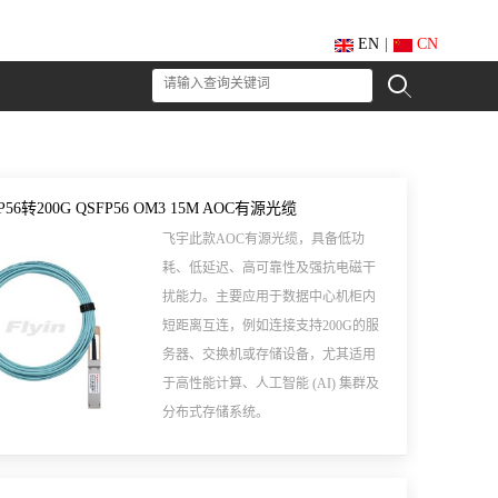
EN
|
CN
FP56转200G QSFP56 OM3 15M AOC有源光缆
飞宇此款AOC有源光缆，具备​​低功
耗、低延迟、高可靠性​​及强​​抗电磁干
扰​​能力。主要应用于​​数据中心机柜内
短距离互连​​，例如连接支持200G的​​服
务器、交换机或存储设备​​，尤其适用
于​​高性能计算、人工智能 (AI) 集群及
分布式存储系统​​。