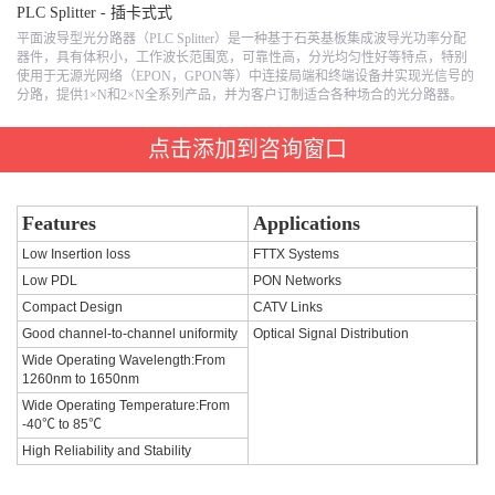
PLC Splitter - 插卡式式
平面波导型光分路器（PLC Splitter）是一种基于石英基板集成波导光功率分配
器件，具有体积小，工作波长范围宽，可靠性高，分光均匀性好等特点，特别
使用于无源光网络（EPON，GPON等）中连接局端和终端设备并实现光信号的
分路，提供1×N和2×N全系列产品，并为客户订制适合各种场合的光分路器。
点击添加到咨询窗口
Features
Applications
Low Insertion loss
FTTX Systems
Low PDL
PON Networks
Compact Design
CATV Links
Good channel-to-channel uniformity
Optical Signal Distribution
Wide Operating Wavelength:From
1260nm to 1650nm
Wide Operating Temperature:From
-40℃ to 85℃
High Reliability and Stability