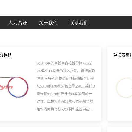
人力资源
关于我们
联系我们
分路器
单模双窗
深圳飞宇的单模单窗拉锥分路器1x2
2x2提供非常低的插入损耗、偏振依赖
性低,良好的环境稳定性精确耦合比率
从50/50到1/99和纤维类型250um裸纤,3
毫米和900μm松管纤维非常紧密的一
致性。单模标准耦合器和宽带耦合器
组件找到执行权力分裂和监控功能广
泛应用在各种光学通信系统。