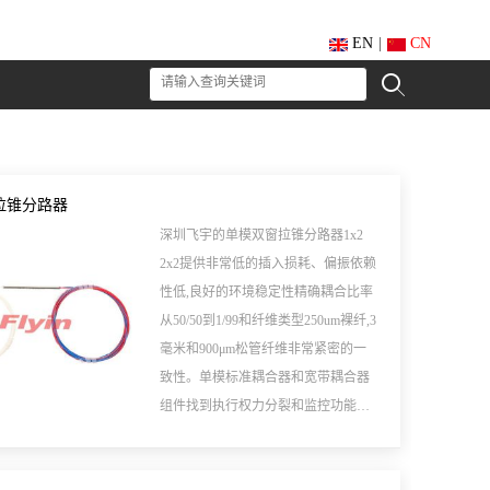
EN
|
CN
拉锥分路器
深圳飞宇的单模双窗拉锥分路器1x2
2x2提供非常低的插入损耗、偏振依赖
性低,良好的环境稳定性精确耦合比率
从50/50到1/99和纤维类型250um裸纤,3
毫米和900μm松管纤维非常紧密的一
致性。单模标准耦合器和宽带耦合器
组件找到执行权力分裂和监控功能广
泛应用在各种光学通信系统。