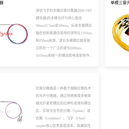
器
单模三窗
深圳飞宇的多模拉锥分路器(MM FBT
耦合器)的多模光纤与核心直径
50um,62.5um或100um。标准多模耦合
器在短距离通信常用的领导在1310nm
和850nm来源。波长多模耦合器是独
立的在一个广泛的波长(600nm-
1610nm)和统一的模态配电发射条件,
多模树/星形耦合器
NX4(n=1,2,4)NX8(n=1,2,8)NX16(n=1,2,16)
端口比率是可用的。
拉锥分路器是一种基于​​熔融拉锥技术​​
的光纤分路器，通过将两根或多根单
模光纤紧密耦合后拉伸形成锥形耦合
区，实现光信号的分路（Splitter）或
合路（Combiner）。飞宇（Flyin）
coupler核心优势是​​低成本、高兼容性​​