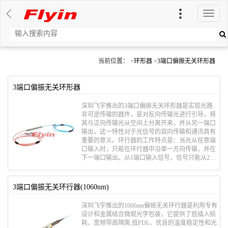
切
换
导
航
当前位置： >
环形器
>
3端口偏振无关环形器
3端口偏振无关环形器
深圳飞宇推出的3端口偏振无关环形器是实现光路
非可逆传输的器件，是对反向传输光进行引导，将
其与正向传输光从空间上分离开来，并从另一端口
输出，这一特性对于光信号的双向传输和通讯具有
重要的意义。环行器的工作特点是：当光从任意端
口输入时，只能在环行器中沿单一方向传输，并在
下一端口输出。从1端口输入信号，信号只能从2端
口输出，同样，从2端口输入的信号只能从3端口输
出。
3端口偏振无关环行器(1060nm)
深圳飞宇推出的1060nm偏振无关环行器是利用专有
设计和金属结合微观光学包装，它提供了低插入损
耗、宽频带高隔离,低PDL、优良的温度稳定性和光