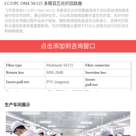
LC/UPC OM4 50/125 多模双芯光纤回路器
飞宇提供的LC/UPC OM4 50/125 多模双芯光纤回路器常用于测试系统或网络系
统中的信号回传，通过回传信号，可以检测网络链路中潜在的异常。光纤中的
光信号在传输过程中会由于吸收、散射等原因而造成光功率减小，这种光纤损
耗对通信距离有着重要影响，光纤回路器主要用于针对上述情况进行光纤测试
和网络修复。
点击添加到咨询窗口
Fiber type
Multimode 50/125
Fiber connector
L
Return loss
MM≥20dB
Insertion loss
M
Insert-
Insert-pull test
PVC (magenta)
5
pull test
Operation temperature
-20 to 70°C(-4 to 158°F)
Dimensions
生产车间展示