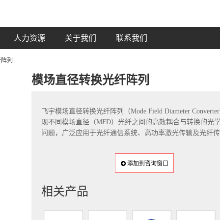
人力资源
关于我们
联系我们
纤阵列
模场直径转换光纤阵列
飞宇模场直径转换光纤阵列（Mode Field Diameter Conve
现​​不同模场直径（MFD）光纤之间的高效耦合与转换​​
问题，广泛应用于光纤通信系统、高功率激光传输及光纤传
添加到咨询窗口
相关产品