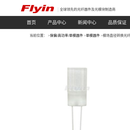
全球领先的光纤器件及光模块制造商
首页
产品中心
新闻中心
品质保证
当前位置： >
保偏/高功率/单模器件
>
单模器件
>模场直径转换光