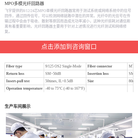
MPO多模光纤回路器
飞宇提供的8/12/24芯MPO单模光纤回路器常用于测试系统或网络系统中的信号
回传，通过回传信号，可以检测网络链路中潜在的异常。光纤中的光信号在传
输过程中会由于吸收、散射等原因而造成光功率减小，这种光纤损耗对通信距
离有着重要影响，光纤回路器主要用于针对上述情况进行光纤测试和网络修
复。
点击添加到咨询窗口
Fiber type
9/125 OS2 Single-Mode
Fiber connector
MTP®
Return loss
SM>50dB
Insertion loss
SM(G
Insert-pull test
50times, IL<0.5dB
Size
80
Operation temperature
-40 to 75°C (-40 to 167°F)
生产车间展示