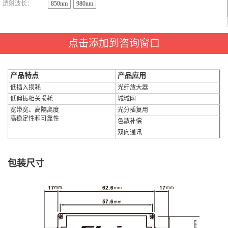
透射波长：
850nm
980nm
点击添加到咨询窗口
产品特点
产品应用
低插入损耗
光纤放大器
低偏振相关损耗
城域网
宽带宽、高隔离度
光分插复用
高稳定性和可靠性
色散补偿
双向通讯
包装尺寸