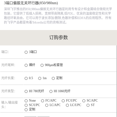
3端口偏振无关环行器(850/980nm)
深圳飞宇推出的850,980nm偏振无关环行器是利用专有设计和金属结合微观光学
包装，它提供了低插入损耗、宽频带高隔离,低PDL、优良的温度稳定性和光学
路径环氧自由，它可以用于波长添加/删除,色散补偿和EDFA的应用程序。 所有
的飞宇产品都是有着Telcordia公司的资格测试。
订购参数
端口：
3端口
光纤尾辫：
裸纤
900μm松套管
光纤长度：
0.5
1m
定制
光纤类型：
HI 780光纤
HI 1060光纤
None
FC/APC
FC/UPC
SC/APC
输入/输出接
SC/UPC
LC/APC
LC/UPC
ST
头：
定制