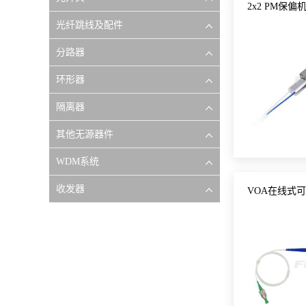
2x2 PM保偏
光纤跳线及配件
分路器
环形器
隔离器
其他无源器件
WDM系统
收发器
VOA在线式