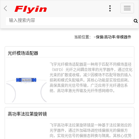
切
换
导
航
当前位置： >
保偏/高功率/单模器件
光纤模场适配器
飞宇光纤模场适配器是一种用于​​匹配不同模场直径
（MFD）光纤之间耦合效率​​的光学器件，通过优化
光束的扩散或收缩，减少因模场不匹配导致的插入
损耗和模式失配噪声。其核心功能是实现​​低损耗、
高保真度的光信号传输​​，广泛应用于光纤通信系
统、高功率激光传输及光纤传感网络中。
高功率法拉第旋转镜
飞宇高功率法拉第旋转镜是一种基于​​法拉第效应​​的
光学器件，通过外加磁场调控线偏振光的偏振方
向，实现光信号的偏振态转换与隔离。其核心优势