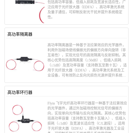
包括​​高功率容量、​​低插入损耗​​及​​宽波长适应性​​，广
泛应用于光纤放大器（EDFA）、高功率激光系统
及量子通信，可抑制反射光干扰并提升系统稳定
性。
高功率隔离器
高功率隔离器是一种基于​​法拉第效应​​的光学器件，
利用外加磁场使线偏振光的偏振方向单向旋转（非
互易性），实现光信号的高效隔离与反射抑制。其
核心优势包括​​高隔离度（≥50dB）​​、​​低插入损耗
（≤1dB）​​及​​宽功率容量（支持数瓦至数十瓦）​​，适
用于光纤放大器（EDFA）、高功率激光系统及工
业设备，可有效防止反向光损伤光源并提升系统稳
定性。
高功率环行器
Flyin 飞宇光纤高功率环行器是一种基于​​法拉第效应​​
的光学器件，通过外加磁场控制光信号的偏振方
向，实现​​单向光传输与反向光隔离​​。其核心优势包
括​​高功率容量（支持数瓦至数十瓦输入）​​、​​低插入
损耗（≤1dB）​​及​​宽波长适应性（C/L波段）​​，适用
于光纤放大器（EDFA）、高功率激光器及工业设