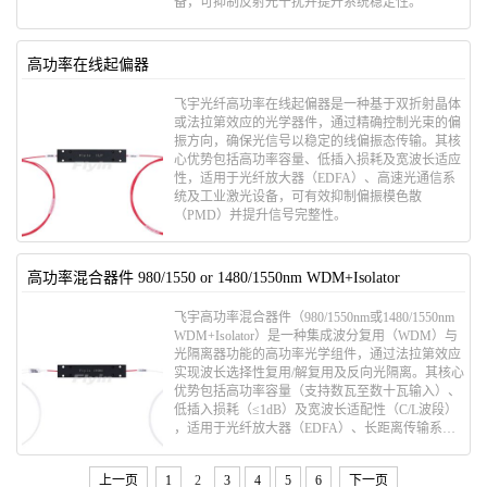
备，可抑制反射光干扰并提升系统稳定性。
高功率在线起偏器
飞宇光纤高功率在线起偏器是一种基于​​双折射晶体
或法拉第效应​​的光学器件，通过精确控制光束的偏
振方向，确保光信号以稳定的线偏振态传输。其核
心优势包括​​高功率容量​​、​​低插入损耗​​及​​宽波长适应
性​​，适用于光纤放大器（EDFA）、高速光通信系
统及工业激光设备，可有效抑制偏振模色散
（PMD）并提升信号完整性。
高功率混合器件 980/1550 or 1480/1550nm WDM+Isolator
飞宇高功率混合器件（980/1550nm或1480/1550nm
WDM+Isolator）是一种集成​​波分复用（WDM）​​与​​
光隔离器​​功能的高功率光学组件，通过法拉第效应
实现波长选择性复用/解复用及反向光隔离。其核心
优势包括​​高功率容量（支持数瓦至数十瓦输入）​​、​​
低插入损耗（≤1dB）​​及​​宽波长适配性（C/L波段）​​
，适用于光纤放大器（EDFA）、长距离传输系统
及CATV网络，可有效抑制反射光干扰并提升信号
稳定性。
上一页
1
2
3
4
5
6
下一页