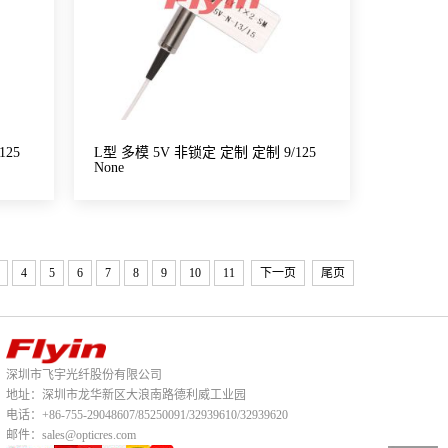
125
L型 多模 5V 非锁定 定制 定制 9/125
None
4
5
6
7
8
9
10
11
下一页
尾页
深圳市飞宇光纤股份有限公司
地址：深圳市龙华新区大浪南路德利威工业园
电话：+86-755-29048607/85250091/32939610/32939620
邮件：sales@opticres.com