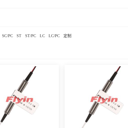
SC/PC
ST
ST/PC
LC
LC/PC
定制