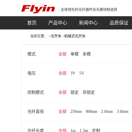
全球领先的光纤器件及光模块制造商
首页
产品中心
新闻中心
品质保证
当前位置： >
光开关
>
机械式光开关
模式
全部
单模
多模
电压
全部
3V
5V
控制模式
全部
锁定
非锁定
光纤直径
全部
250um
900um
2.0mm
3.0mm
光纤长度
全部
1m
1.5m
定制