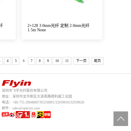
光纤
2×128 3.0mm光纤 定制 2.0mm光纤
1.5m None
3
4
5
6
7
8
9
10
11
下一页
尾页
深圳市飞宇光纤股份有限公司
地址：深圳市龙华新区大浪南路德利威工业园
电话：+86-755-29048607/85250091/32939610/32939620
邮件：sales@opticres.com