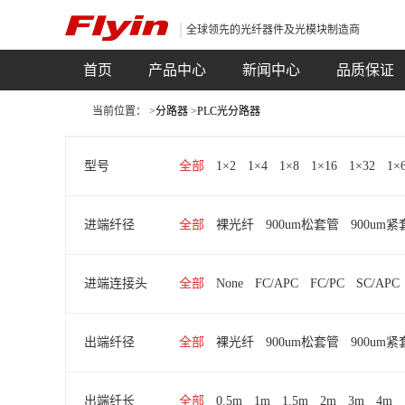
全球领先的光纤器件及光模块制造商
首页
产品中心
新闻中心
品质保证
当前位置： >
分路器
>
PLC光分路器
型号
全部
1×2
1×4
1×8
1×16
1×32
1×
进端纤径
全部
裸光纤
900um松套管
900um
进端连接头
全部
None
FC/APC
FC/PC
SC/APC
出端纤径
全部
裸光纤
900um松套管
900um
出端纤长
全部
0.5m
1m
1.5m
2m
3m
4m