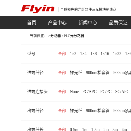
全球领先的光纤器件及光模块制造商
首页
产品中心
新闻中心
品质保证
当前位置： >
分路器
>
PLC光分路器
型号
全部
1×2
1×4
1×8
1×16
1×32
1×
进端纤径
全部
裸光纤
900um松套管
900um
进端连接头
全部
None
FC/APC
FC/PC
SC/APC
出端纤径
全部
裸光纤
900um松套管
900um
出端纤长
全部
0.5m
1m
1.5m
2m
3m
4m